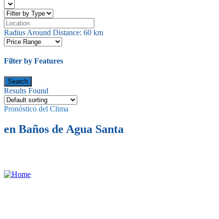
Radius Around Distance:
60
km
Filter by Features
Results Found
Pronóstico del Clima
en Baños de Agua Santa
Baños de Agua Santa – guía de turismo oficial.
Información de
lugares turísticos, gastronomía, cultura, artesanías.
fiestas.
Tungurahua-Ecuador