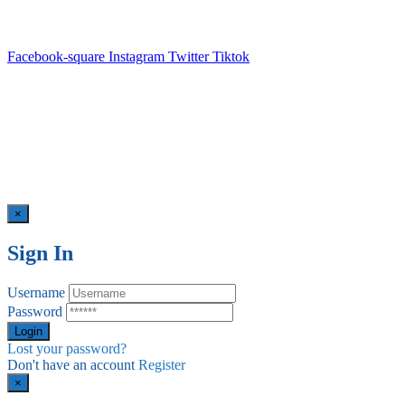
Turismo
By
Tactika Studio
.
Facebook-square
Instagram
Twitter
Tiktok
×
Sign In
Username
Password
Lost your password?
Don't have an account
Register
×